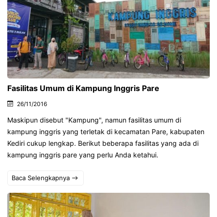
Fasilitas Umum di Kampung Inggris Pare
26/11/2016
Maskipun disebut "Kampung", namun fasilitas umum di
kampung inggris yang terletak di kecamatan Pare, kabupaten
Kediri cukup lengkap. Berikut beberapa fasilitas yang ada di
kampung inggris pare yang perlu Anda ketahui.
Baca Selengkapnya
Article