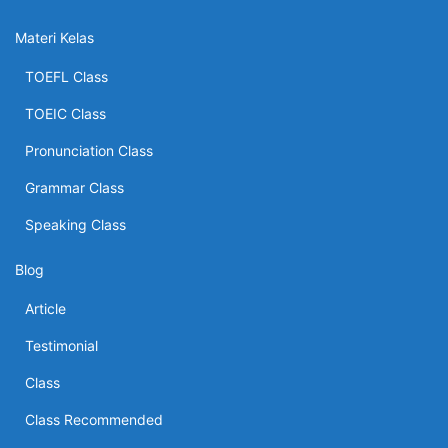
Materi Kelas
TOEFL Class
TOEIC Class
Pronunciation Class
Grammar Class
Speaking Class
Blog
Article
Testimonial
Class
Class Recommended