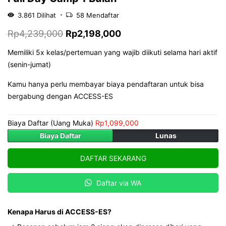
3.861
Dilihat
58
Mendaftar
Harga
Harga
Rp
4,239,000
Rp
2,198,000
aslinya
saat
Memiliki 5x kelas/pertemuan yang wajib diikuti selama hari aktif
adalah:
ini
(senin-jumat)
Rp4,239,000.
adalah:
Kamu hanya perlu membayar biaya pendaftaran untuk bisa
Rp2,198,000.
bergabung dengan ACCESS-ES
Biaya Daftar (Uang Muka)
Rp
1,099,000
Biaya Daftar
Lunas
DAFTAR SEKARANG
Daftar via WA
Kenapa Harus di ACCESS-ES?