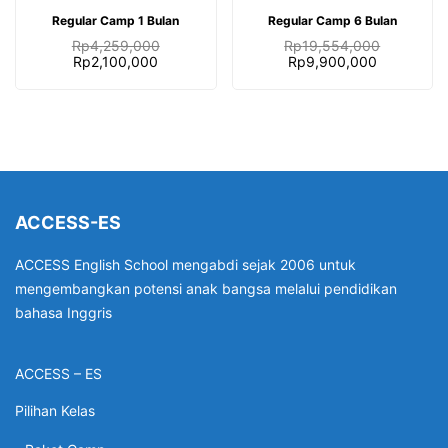
DAFTAR SEKARANG
DAFTAR SEKARANG
Regular Camp 1 Bulan
Regular Camp 6 Bulan
Rp
4,259,000
Rp
19,554,000
Harga
Harga
Harga
Harga
Rp
2,100,000
Rp
9,900,000
aslinya
saat
aslinya
saat
adalah:
ini
adalah:
ini
Rp4,259,000.
adalah:
Rp19,554,000.
adalah:
Rp2,100,000.
Rp9,900,0
ACCESS-ES
ACCESS English School mengabdi sejak 2006 untuk
mengembangkan potensi anak bangsa melalui pendidikan
bahasa Inggris
ACCESS – ES
Pilihan Kelas