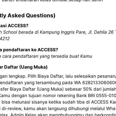
tly Asked Questions)
kasi ACCESS?
School berada di Kampung Inggris Pare, Jl. Dahlia 26 
64212
a pendaftaran ke ACCESS?
n cara pendaftaran yang tersedia buat Kamu
ar Daftar (Uang Muka)
ngan lengkap. Pilih Biaya Daftar, lalu selesaikan pesana
 pendaftaran yang tersambung pada WA 628213306060
sfer Biaya Daftar (Uang Muka) sebesar 50% dari jumla
 Kamu dengan tujuan nomor rekening Bank BRI 0555-01
 bisa melunasi sisanya ketika sudah tiba di ACCESS Ka
i di-review, kamu akan langsung dihubungi melalui Wha
Relax. Admin Kelas akan menghubungimu dan berkoord