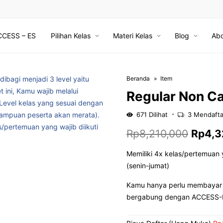
CCESS – ES
Pilihan Kelas
Materi Kelas
Blog
Abo
Beranda
Item
Regular Non C
671
Dilihat
3
Mendafta
Harga
Rp
8,210,000
Rp
4,3
asliny
Memiliki 4x kelas/pertemuan y
(senin-jumat)
adalah
Kamu hanya perlu membayar 
Rp8,21
bergabung dengan ACCESS-