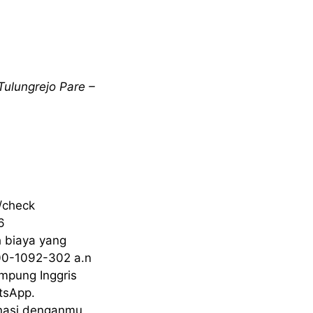
Tulungrejo Pare –
n/check
6
h biaya yang
00-1092-302 a.n
mpung Inggris
tsApp.
inasi denganmu