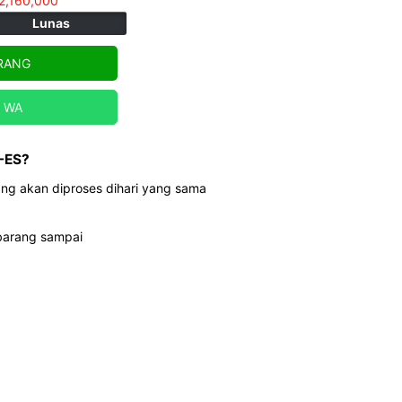
2,160,000
Lunas
RANG
a WA
-ES?
ng akan diproses dihari yang sama
 barang sampai