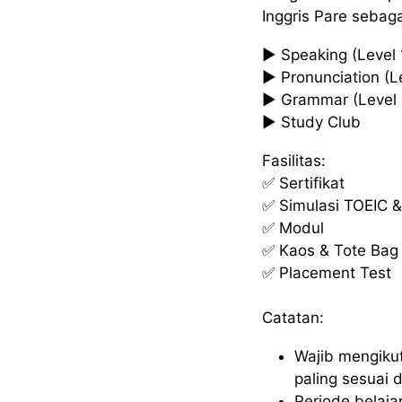
Inggris Pare sebaga
▶️ Speaking (Level 
▶️ Pronunciation (L
▶️ Grammar (Level 
▶️ Study Club
Fasilitas:
✅ Sertifikat
✅ Simulasi TOEIC 
✅ Modul
✅ Kaos & Tote Bag
✅ Placement Test
Catatan:
Wajib mengiku
paling sesuai
Periode belaja