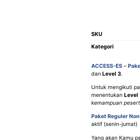
SKU
Kategori
ACCESS-ES
–
Pake
dan
Level 3
.
Untuk mengikuti pak
menentukan
Level
kemampuan pesert
Paket Reguler No
aktif (senin-jumat)
Yang akan Kamu pe