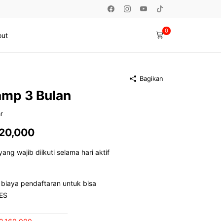
0
ut
Bagikan
amp 3 Bulan
r
Harga
20,000
a
saat
ang wajib diikuti selama hari aktif
:
ini
biaya pendaftaran untuk bisa
0,000.
adalah:
ES
Rp4,320,000.