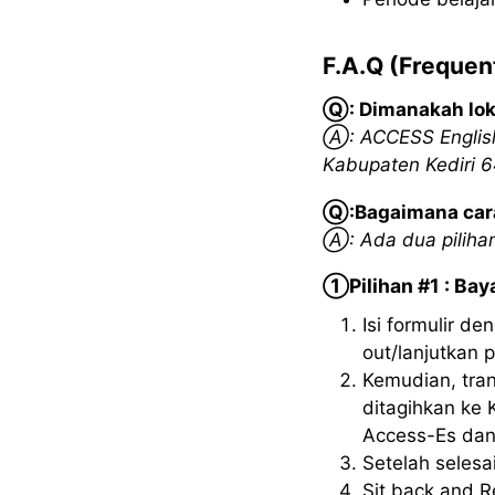
F.A.Q (Frequen
Ⓠ: Dimanakah lo
Ⓐ: ACCESS English 
Kabupaten Kediri 
Ⓠ:Bagaimana car
Ⓐ: Ada dua piliha
①Pilihan #1 : Bay
Isi formulir de
out/lanjutkan
Kemudian, tran
ditagihkan ke
Access-Es dan
Setelah selesa
Sit back and 