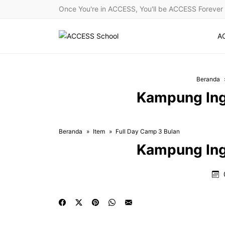
Once You're in ACCESS, You'll be ACCESS Forever
A
Beranda
Kampung In
Beranda
Item
Full Day Camp 3 Bulan
Kampung In