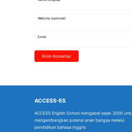
Website (optional)
Email
ACCESS-ES
ACCESS English School mengabdi sejak 2006 unt
mengembangkan potensi anak bangsa melalui
pendidikan bahasa Inggris